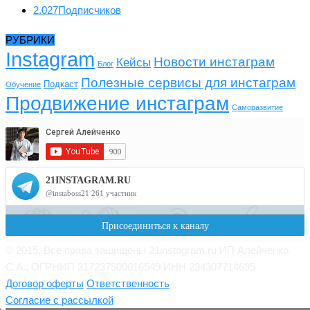
2.027
Подписчиков
РУБРИКИ
Instagram
Новости инстаграм
Кейсы
Блог
Полезные сервисы для инстаграм
Подкаст
Обучение
Продвижение инстаграм
Саморазвитие
© 2015. Все права защищены 21instagram.ru ИП Алейченко
С.А., ОГРНИП 317237500016549 ИНН 234307714695
Договор оферты
|
Ответственность
Согласие с рассылкой